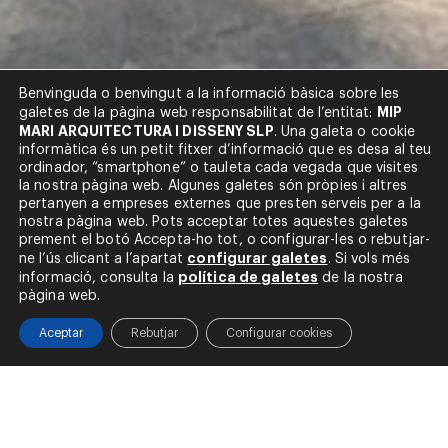
Benvinguda o benvingut a la informació bàsica sobre les
MIP
galetes de la pàgina web responsabilitat de l’entitat:
MARI ARQUITECTURA I DISSENY SLP
. Una galeta o cookie
informàtica és un petit fitxer d’informació que es desa al teu
ordinador, “smartphone” o tauleta cada vegada que visites
la nostra pàgina web. Algunes galetes són pròpies i altres
pertanyen a empreses externes que presten serveis per a la
nostra pàgina web. Pots acceptar totes aquestes galetes
prement el botó Accepta-ho tot, o configurar-les o rebutjar-
configurar galetes
ne l’ús clicant a l’apartat
. Si vols més
política de galetes
informació, consulta la
de la nostra
Hotel Destino Pacha
pàgina web.
Reforma i Ampliació
Aceptar
Rebutjar
Configurar cookies