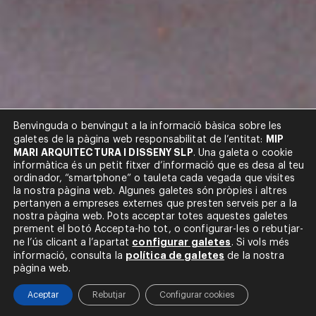
Benvinguda o benvingut a la informació bàsica sobre les
MIP
galetes de la pàgina web responsabilitat de l’entitat:
MARI ARQUITECTURA I DISSENY SLP
. Una galeta o cookie
informàtica és un petit fitxer d’informació que es desa al teu
ordinador, “smartphone” o tauleta cada vegada que visites
la nostra pàgina web. Algunes galetes són pròpies i altres
pertanyen a empreses externes que presten serveis per a la
nostra pàgina web. Pots acceptar totes aquestes galetes
prement el botó Accepta-ho tot, o configurar-les o rebutjar-
HPO Can Culí
configurar galetes
ne l’ús clicant a l’apartat
. Si vols més
política de galetes
informació, consulta la
de la nostra
pàgina web.
Sant Hilari Sacalm
Aceptar
Rebutjar
Configurar cookies